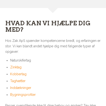
HVAD KAN VI HJÆLPE DIG
MED?
Hos Zak ApS spænder kompetencerne bredt, og erfaringen er
stor. Vi kan blandt andet hjælpe dig med følgende typer af
opgaver:
Naturskifertag
Zinktag
Kobbertag
Taghætter
Inddækninger
Bygningsprofiler
Passer ovenstående ikke til dine behov og ønsker? Tøv ikke