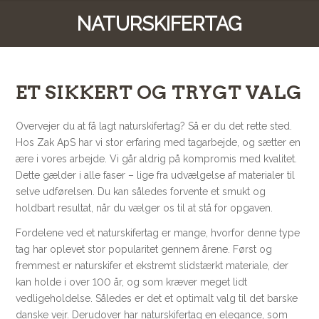
NATURSKIFERTAG
ET SIKKERT OG TRYGT VALG
Overvejer du at få lagt naturskifertag? Så er du det rette sted.
Hos Zak ApS har vi stor erfaring med tagarbejde, og sætter en
ære i vores arbejde. Vi går aldrig på kompromis med kvalitet.
Dette gælder i alle faser – lige fra udvælgelse af materialer til
selve udførelsen. Du kan således forvente et smukt og
holdbart resultat, når du vælger os til at stå for opgaven.
Fordelene ved et naturskifertag er mange, hvorfor denne type
tag har oplevet stor popularitet gennem årene. Først og
fremmest er naturskifer et ekstremt slidstærkt materiale, der
kan holde i over 100 år, og som kræver meget lidt
vedligeholdelse. Således er det et optimalt valg til det barske
danske vejr. Derudover har naturskifertag en elegance, som