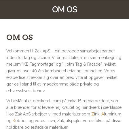
OM OS
OM OS
Velkommen til Zak ApS – din betroede samarbejdspartner
inden for tag og facade. Vi er resultatet af en sammenlægning
mellem ”KB Tagmontage” og ”Holm Tag & Facade”, hvilket
giver os over 40 års kombineret erfaring i branchen. Vores
ekspertise strækker sig over en bred vifte af opgaver, hvilket
gør os i stand til at imødekomme både private og
erhvervslivets behov.
Vi består af et dedikeret team på cirka 15 medarbejdere, som
alle brænder for at levere høj kvalitet og håndværk i særklasse.
Hos Zak ApS arbejder vi med materialer som
Z
ink,
A
luminium
og
K
obber, og vores navn, Zak, afspejler vores fokus på disse
holdbare og æstetiske materialer.