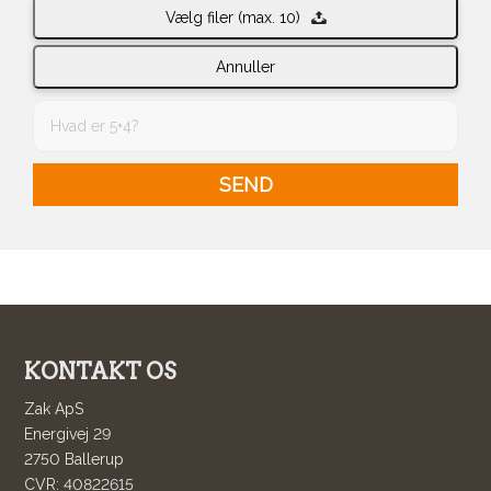
Vælg filer (max. 10)
Annuller
KONTAKT OS
Zak ApS
Energivej 29
2750 Ballerup
CVR: 40822615